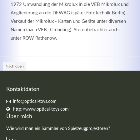
1972 Umwandlung der Mikrolux in die VEB Mikrolux und
Angliederung an die DEWAG (später Fototechnik Berlin).
Verkauf der Mikrolux - Karten und Geräte unter diversen
Namen (nach VEB- Gründung). Stereobetrachter auch
unter ROW Rathenow.
Kontaktdaten
Herbert
Lukaszewski
Nach oben
info@optical-toys.com
http://www.optical-toys.com
Login
Kontaktdaten
Benutzername
info@optical-toys.com
http://www.optical-toys.com
Über mich
Passwort
Wie wird man ein Sammler von Spielzeugprojektoren?