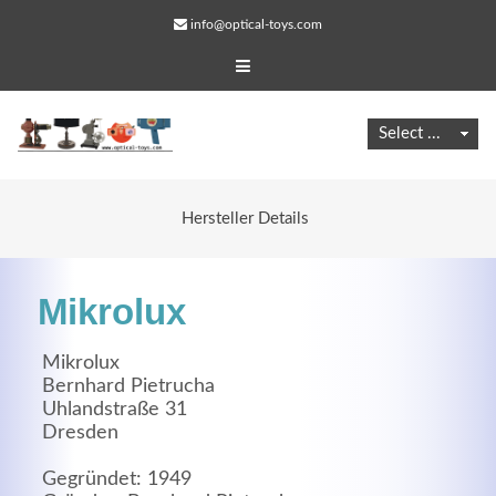
info@optical-toys.com
Hersteller Details
Mikrolux
Mikrolux
Bernhard Pietrucha
Uhlandstraße 31
Web Projects
Dresden
Lorem ipsum dolor sit amet, consectetuer adipiscing
Gegründet: 1949
elit. Aenean commodo ligula eget dolor.