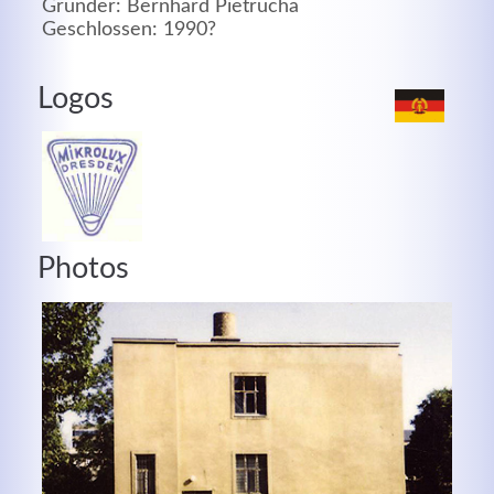
Gründer: Bernhard Pietrucha
Geschlossen: 1990?
MEHR INFOS
Logos
Photos
Good Service
Lorem ipsum dolor sit amet, consectetuer adipiscing
elit. Aenean commodo ligula eget dolor.
MEHR INFOS