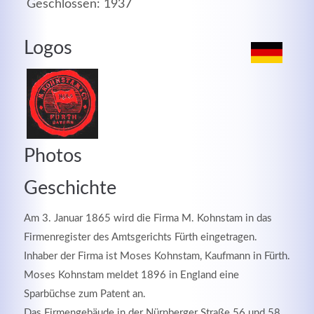
Geschlossen: 1937
MEHR INFOS
Logos
Photos
Geschichte
Am 3. Januar 1865 wird die Firma
M. Kohnstam in das
Good Service
Firmenregister des Amtsgerichts Fürth eingetragen.
Inhaber der Firma
ist Moses Kohnstam, Kaufmann in Fürth.
Lorem ipsum dolor sit amet, consectetuer adipiscing
Moses Kohnstam meldet 1896 in England eine
elit. Aenean commodo ligula eget dolor.
Sparbüchse zum Patent an.
MEHR INFOS
Das Firmengebäude in der Nürnberger Straße 56 und 58