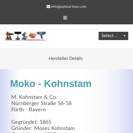
info@optical-toys.com
Hersteller Details
Moko - Kohnstam
M. Kohnstam & Co.
Nürnberger Straße 56-58
Fürth - Bayern
Web Projects
Lorem ipsum dolor sit amet, consectetuer adipiscing
Gegründet: 1865
Gründer: Moses Kohnstam
elit. Aenean commodo ligula eget dolor.