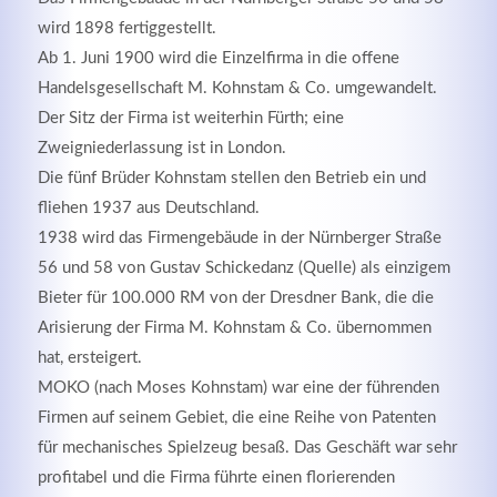
wird 1898 fertiggestellt.
Ab 1. Juni 1900 wird die Einzelfirma in die offene
Handelsgesellschaft M. Kohnstam & Co. umgewandelt.
Der Sitz der Firma ist weiterhin Fürth; eine
Zweigniederlassung ist in London.
Die fünf Brüder
Kohnstam
stellen den Betrieb ein und
fliehen 1937 aus Deutschland.
1938 wird das Firmengebäude in der Nürnberger Straße
56 und 58 von Gustav Schickedanz (Quelle) als einzigem
Bieter für 100.000 RM von der Dresdner Bank, die die
Modern & Simple
Arisierung der Firma M. Kohnstam & Co. übernommen
hat, ersteigert.
Lorem ipsum dolor sit amet, consectetuer adipiscing
MOKO (nach Moses Kohnstam) war eine der führenden
elit. Aenean commodo ligula eget dolor.
Firmen auf seinem Gebiet, die eine Reihe von Patenten
MEHR INFOS
für mechanisches Spielzeug besaß. Das Geschäft war sehr
profitabel und die Firma führte einen florierenden