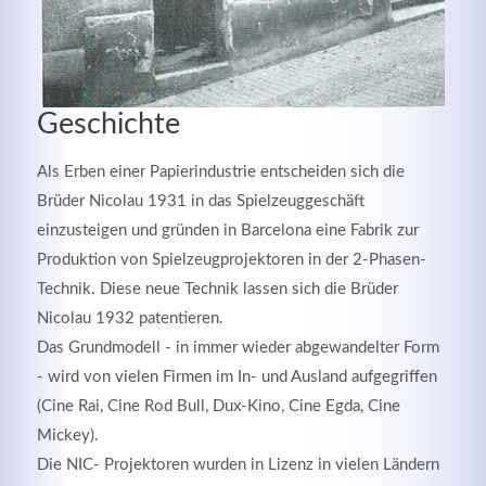
Geschichte
Kontaktdaten
Als Erben einer Papierindustrie entscheiden sich die
Brüder Nicolau 1931 in das Spielzeuggeschäft
Herbert
Lukaszewski
einzusteigen und gründen in Barcelona eine Fabrik zur
info@optical-toys.com
Produktion von Spielzeugprojektoren in der 2-Phasen-
http://www.optical-toys.com
Technik. Diese neue Technik lassen sich die Brüder
Login
Nicolau 1932 patentieren.
Benutzername
Das Grundmodell - in immer wieder abgewandelter Form
- wird von vielen Firmen im In- und Ausland aufgegriffen
(Cine Rai, Cine Rod Bull, Dux-Kino, Cine Egda, Cine
Passwort
Mickey).
Die NIC- Projektoren wurden in Lizenz in vielen Ländern