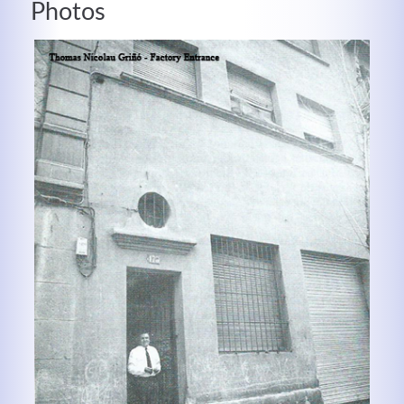
Photos
Modern & Simple
Lorem ipsum dolor sit amet, consectetuer adipiscing
elit. Aenean commodo ligula eget dolor.
MEHR INFOS