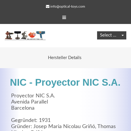
info@optical-toys.com
Hersteller Details
NIC - Proyector NIC S.A.
Proyector NIC S.A.
Avenida Parallel
Barcelona
Web Projects
Lorem ipsum dolor sit amet, consectetuer adipiscing
Gegründet: 1931
Gründer: Josep Maria Nicolau Griñó, Thomas
elit. Aenean commodo ligula eget dolor.