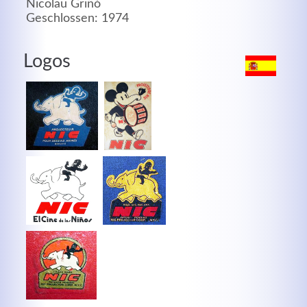
Nicolau Griñó
Geschlossen: 1974
MEHR INFOS
Logos
Good Service
Lorem ipsum dolor sit amet, consectetuer adipiscing
elit. Aenean commodo ligula eget dolor.
MEHR INFOS