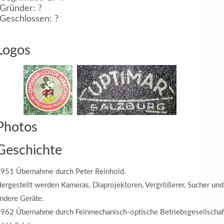
Gründer: ?
Geschlossen: ?
MEHR INFOS
Logos
in
Registrieren
Photos
tzername
Geschichte
951 Übernahme durch Peter Reinhold.
wort
ergestellt werden Kameras, Diaprojektoren, Vergrößerer, Sucher und
ndere Geräte.
962 Übernahme durch Feinmechanisch-optische Betriebsgesellschaf