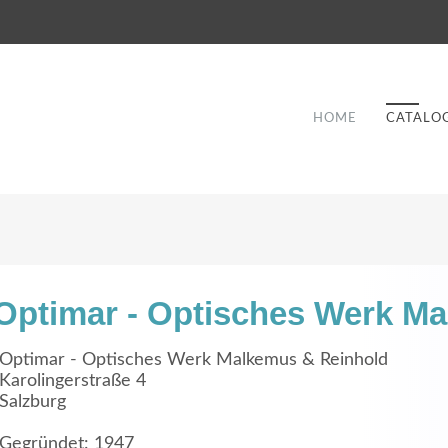
HOME
CATALO
Optimar - Optisches Werk M
Good Service
Optimar - Optisches Werk Malkemus & Reinhold
Karolingerstraße 4
Lorem ipsum dolor sit amet, consectetuer
Salzburg
et
adipiscing elit. Aenean commodo ligula eget
a
dolor.
Gegründet: 1947