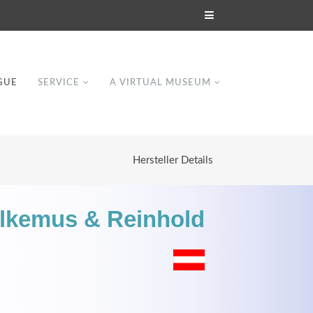
GUE
SERVICE
A VIRTUAL MUSEUM
Hersteller Details
alkemus & Reinhold
Modern & Simple
Lorem ipsum dolor sit amet, consectetuer
dipiscing elit. Aenean commodo ligula eget
dolor.