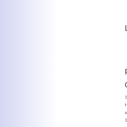
MEHR INFOS
Kontaktdaten
Log
Herbert
Lukaszewski
Benu
info@optical-toys.com
http://www.optical-toys.com
1
Pass
H
a
1