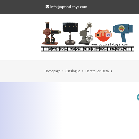
info@optical-toys.com
Homepage
Catalogue
Hersteller Details
Web Projects
Lorem ipsum dolor sit amet, consectetuer
adipiscing elit. Aenean commodo ligula eg
dolor.