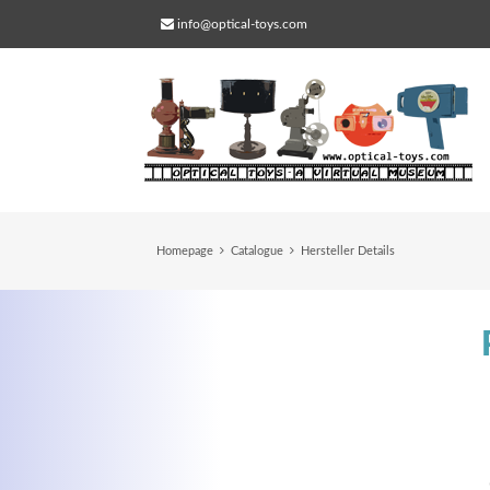
info@optical-toys.com
Homepage
Catalogue
Hersteller Details
Web Projects
Lorem ipsum dolor sit amet, consectetuer
adipiscing elit. Aenean commodo ligula eg
dolor.