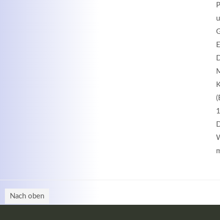
P
u
G
E
D
M
K
(
1
D
W
m
Nach oben