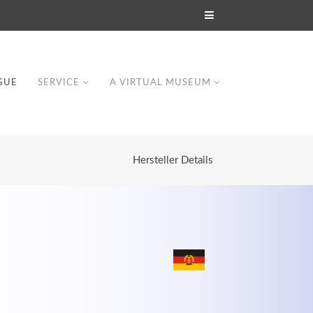
GUE
SERVICE
A VIRTUAL MUSEUM
Hersteller Details
Modern & Simple
Lorem ipsum dolor sit amet, consectetuer
dipiscing elit. Aenean commodo ligula eget
dolor.