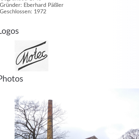
Gründer: Eberhard Päßler
Geschlossen: 1972
MEHR INFOS
Logos
in
Registrieren
Photos
tzername
wort