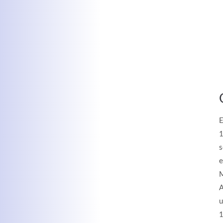
E
1
s
e
M
A
u
1