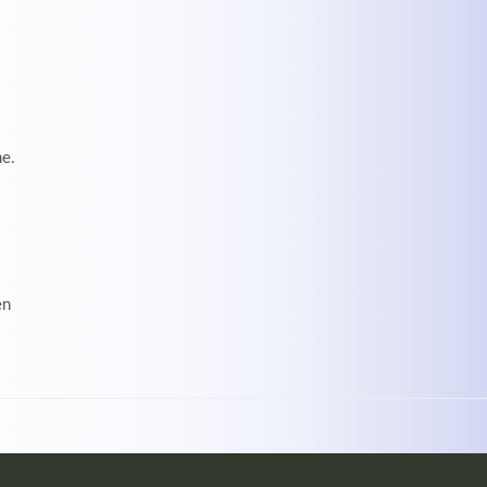
me.
en