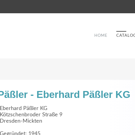
HOME
CATALO
Päßler - Eberhard Päßler KG
Good Service
Eberhard Päßler KG
Kötzschenbroder Straße 9
Lorem ipsum dolor sit amet, consectetuer
Dresden-Mickten
et
adipiscing elit. Aenean commodo ligula eget
a
dolor.
Gegründet: 1945