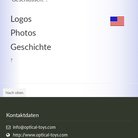
MEHR INFOS
Logos
Photos
Geschichte
?
Nach oben
Good Service
Lorem ipsum dolor sit amet, consectetuer adipiscing
Kontaktdaten
elit. Aenean commodo ligula eget dolor.
info@optical-toys.com
http://www.optical-toys.com
MEHR INFOS