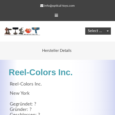
info@optical-toys.com
Hersteller Details
Reel-Colors Inc.
Reel-Colors Inc.
New York
Web Projects
Gegründet: ?
Lorem ipsum dolor sit amet, consectetuer adipiscing
Gründer: ?
elit. Aenean commodo ligula eget dolor.
Geschlossen: ?