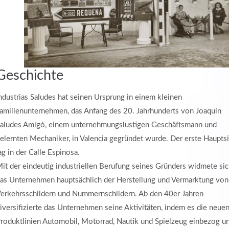
Geschichte
ndustrias Saludes hat seinen Ursprung in einem kleinen
amilienunternehmen, das Anfang des 20. Jahrhunderts von Joaquín
aludes Amigó, einem unternehmungslustigen Geschäftsmann und
elernten Mechaniker, in Valencia gegründet wurde. Der erste Hauptsi
ag in der Calle Espinosa.
it der eindeutig industriellen Berufung seines Gründers widmete si
as Unternehmen hauptsächlich der Herstellung und Vermarktung von
erkehrsschildern und Nummernschildern. Ab den 40er Jahren
iversifizierte das Unternehmen seine Aktivitäten, indem es die neue
roduktlinien Automobil, Motorrad, Nautik und Spielzeug einbezog u