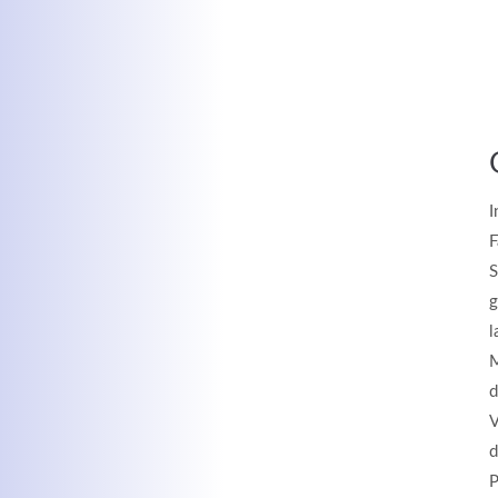
I
F
S
g
l
M
d
V
d
P