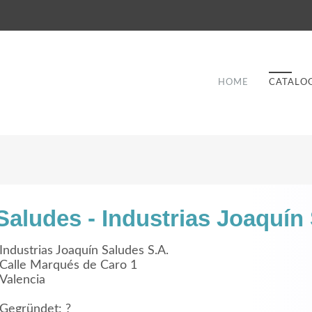
HOME
CATALO
Saludes - Industrias Joaquín
Good Service
Industrias Joaquín Saludes S.A.
Calle Marqués de Caro 1
Lorem ipsum dolor sit amet, consectetuer
Valencia
et
adipiscing elit. Aenean commodo ligula eget
a
dolor.
Gegründet: ?