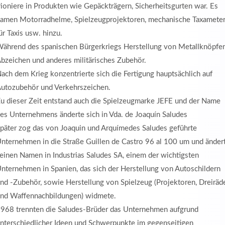
ioniere in Produkten wie Gepäckträgern, Sicherheitsgurten war. Es
amen Motorradhelme, Spielzeugprojektoren, mechanische Taxamete
ür Taxis usw. hinzu.
ährend des spanischen Bürgerkriegs Herstellung von Metallknöpfen
bzeichen und anderes militärisches Zubehör.
ach dem Krieg konzentrierte sich die Fertigung hauptsächlich auf
utozubehör und Verkehrszeichen.
u dieser Zeit entstand auch die Spielzeugmarke JEFE und der Name
es Unternehmens änderte sich in Vda. de Joaquín Saludes
päter zog das von Joaquin und Arquímedes Saludes geführte
nternehmen in die Straße Guillen de Castro 96 al 100 um und änder
einen Namen in Industrias Saludes SA, einem der wichtigsten
nternehmen in Spanien, das sich der Herstellung von Autoschildern
nd -Zubehör, sowie Herstellung von Spielzeug (Projektoren, Dreiräd
nd Waffennachbildungen) widmete.
968 trennten die Saludes-Brüder das Unternehmen aufgrund
nterschiedlicher Ideen und Schwerpunkte im gegenseitigen