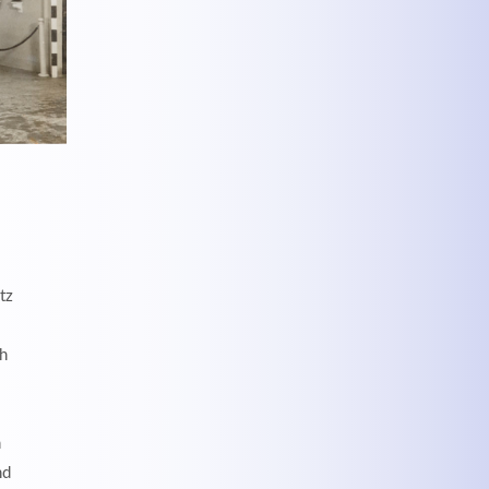
tz
ch
n
nd