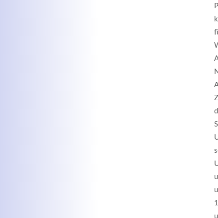
P
k
f
W
A
N
A
Z
d
S
U
s
U
u
u
1
u