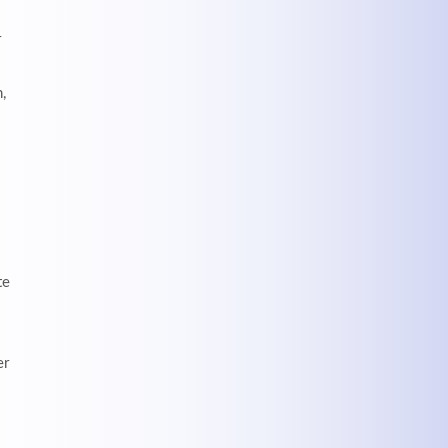
r
,
te
er