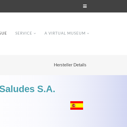
GUE
SERVICE
A VIRTUAL MUSEUM
Hersteller Details
 Saludes S.A.
Modern & Simple
Lorem ipsum dolor sit amet, consectetuer
dipiscing elit. Aenean commodo ligula eget
dolor.