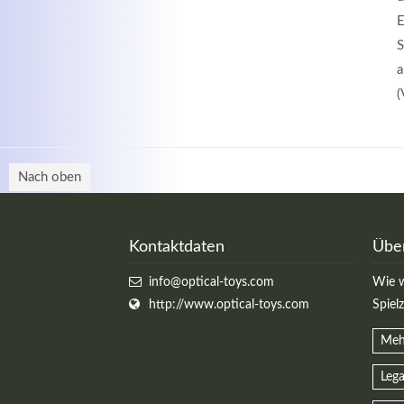
E
S
a
(
Nach oben
Kontaktdaten
Übe
info@optical-toys.com
Wie w
http://www.optical-toys.com
Spiel
Meh
Lega