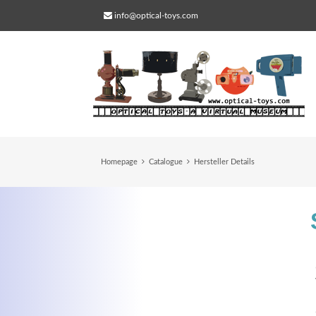
info@optical-toys.com
Homepage
Catalogue
Hersteller Details
Web Projects
Lorem ipsum dolor sit amet, consectetuer
adipiscing elit. Aenean commodo ligula eg
dolor.