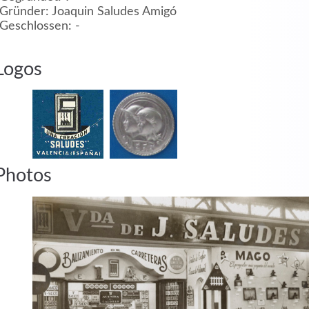
Gründer: Joaquin Saludes Amigó
Geschlossen: -
MEHR INFOS
Logos
in
Registrieren
Photos
tzername
wort