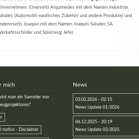
invernehmen. Einerseits Arquímedes mit dem Namen Industrias
aludes (Automobil-nautisches Zubehör und andere Produkte) und
ndererseits Joaquin mit dem Namen Joaquín Saludes SA
Verkehrsschilder und Spielzeug Jefe).
r mich
News
ird man ein Sammler von
03.02.2026 - 02:15
zeugprojektoren?
News Update 01/2026
r
06.12.2025 - 20:19
l notice - Disclaimer
News Update 03/2025