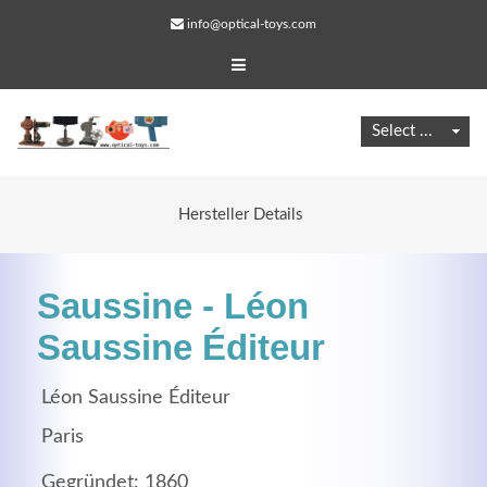
info@optical-toys.com
Hersteller Details
Saussine - Léon
Saussine Éditeur
Léon Saussine Éditeur
Web Projects
Paris
Lorem ipsum dolor sit amet, consectetuer adipiscing
elit. Aenean commodo ligula eget dolor.
Gegründet: 1860