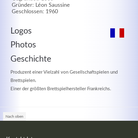
Gründer: Léon Saussine
MEHR INFOS
Geschlossen: 1960
Logos
Photos
Geschichte
Produzent einer Vielzahl von Gesellschaftspielen und
Brettspielen.
Einer der größten Brettspielhersteller Frankreichs.
Good Service
Lorem ipsum dolor sit amet, consectetuer adipiscing
Nach oben
elit. Aenean commodo ligula eget dolor.
MEHR INFOS