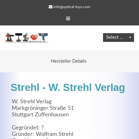
info@optical-toys.com
Hersteller Details
Strehl - W. Strehl Verlag
W. Strehl Verlag
Markgröninger Straße 51
Stuttgart Zuffenhausen
Web Projects
Lorem ipsum dolor sit amet, consectetuer adipiscing
Gegründet: ?
Gründer: Wolfram Strehl
elit. Aenean commodo ligula eget dolor.