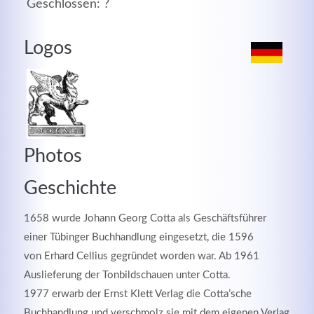
Geschlossen: ?
MEHR INFOS
Logos
Photos
Geschichte
1658 wurde Johann Georg Cotta als Geschäftsführer
Good Service
einer Tübinger Buchhandlung eingesetzt, die 1596
von Erhard Cellius gegründet worden war. Ab 1961
Lorem ipsum dolor sit amet, consectetuer adipiscing
Auslieferung der Tonbildschauen unter Cotta.
elit. Aenean commodo ligula eget dolor.
1977 erwarb der Ernst Klett Verlag die Cotta’sche
MEHR INFOS
Buchhandlung und verschmolz sie mit dem eigenen Verlag