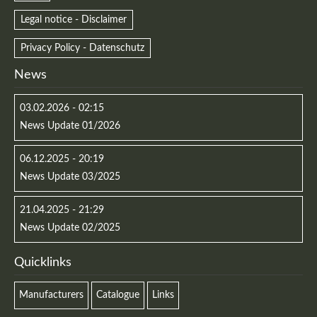
Legal notice - Disclaimer
Privacy Policy - Datenschutz
News
Kontaktdaten
03.02.2026 - 02:15
News Update 01/2026
Herbert
Lukaszewski
info@optical-toys.com
06.12.2025 - 20:19
http://www.optical-toys.com
News Update 03/2025
Login
21.04.2025 - 21:29
Benutzername
News Update 02/2025
Quicklinks
Passwort
Manufacturers
Catalogue
Links