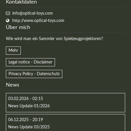
Kontaktdaten
MEHR INFOS
info@optical-toys.com
http://www.optical-toys.com
Über mich
Wie wird man ein Sammler von Spielzeugprojektoren?
Mehr
Legal notice - Disclaimer
Privacy Policy - Datenschutz
News
Good Service
03.02.2026 - 02:15
News Update 01/2026
Lorem ipsum dolor sit amet, consectetuer adipiscing
elit. Aenean commodo ligula eget dolor.
06.12.2025 - 20:19
News Update 03/2025
MEHR INFOS