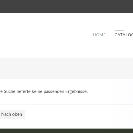
HOME
CATALO
re Suche lieferte keine passenden Ergebnisse.
Good Service
Lorem ipsum dolor sit amet, consectetuer
Nach oben
et
adipiscing elit. Aenean commodo ligula eget
a
dolor.