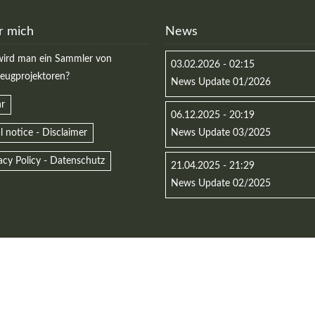
MEHR INFOS
r mich
News
ird man ein Sammler von
03.02.2026 - 02:15
zeugprojektoren?
News Update 01/2026
r
06.12.2025 - 20:19
l notice - Disclaimer
News Update 03/2025
acy Policy - Datenschutz
21.04.2025 - 21:29
in
Registrieren
News Update 02/2025
tzername
wort