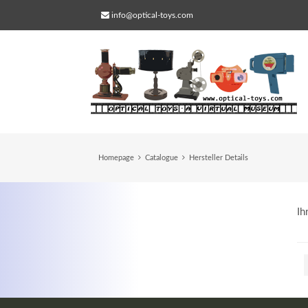
info@optical-toys.com
Homepage
Catalogue
Hersteller Details
Ih
Web Projects
Lorem ipsum dolor sit amet, consectetuer
adipiscing elit. Aenean commodo ligula eg
dolor.