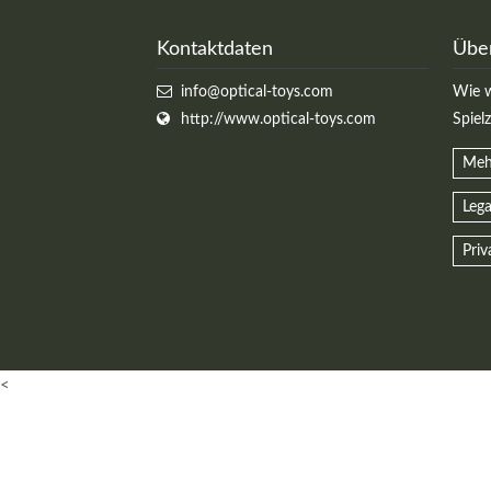
MEHR INFOS
Kontaktdaten
Übe
info@optical-toys.com
Wie w
http://www.optical-toys.com
Spiel
Meh
Lega
Priv
Kontaktdaten
Log
Herbert
Lukaszewski
Benu
info@optical-toys.com
http://www.optical-toys.com
<
Pass