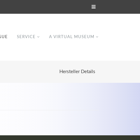
GUE
SERVICE
A VIRTUAL MUSEUM
Hersteller Details
Modern & Simple
Lorem ipsum dolor sit amet, consectetuer
dipiscing elit. Aenean commodo ligula eget
dolor.