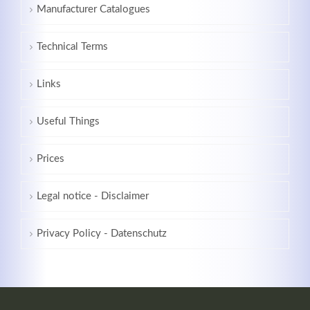
Manufacturer Catalogues
Technical Terms
Links
Kontaktdaten
Useful Things
Herbert
Lukaszewski
info@optical-toys.com
Prices
http://www.optical-toys.com
Login
Legal notice - Disclaimer
Benutzername
Privacy Policy - Datenschutz
Passwort