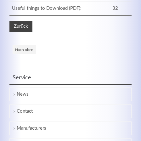
Useful things to Download (PDF):
32
Zurück
Nach oben
Service
Modern & Simple
News
Lorem ipsum dolor sit amet, consectetuer adipiscing
elit. Aenean commodo ligula eget dolor.
Contact
MEHR INFOS
Manufacturers