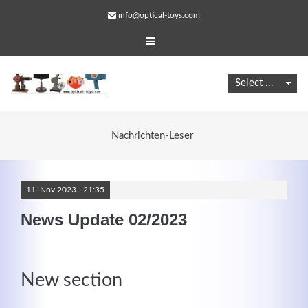
info@optical-toys.com
Nachrichten-Leser
11.
Nov
2023 -
21:35
News Update 02/2023
Web Projects
New section
Lorem ipsum dolor sit amet, consectetuer adipiscing
elit. Aenean commodo ligula eget dolor.