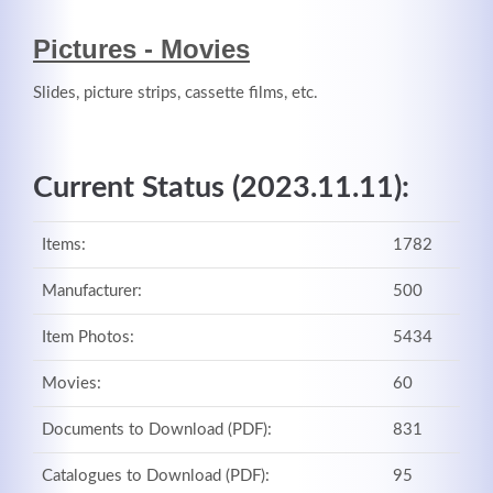
MEHR INFOS
Pictures - Movies
Slides, picture strips, cassette films, etc.
Current Status (2023.11.11):
Items:
1782
Manufacturer:
500
Item Photos:
5434
Good Service
Movies:
60
Lorem ipsum dolor sit amet, consectetuer adipiscing
Documents to Download (PDF):
831
elit. Aenean commodo ligula eget dolor.
Catalogues to Download (PDF):
95
MEHR INFOS