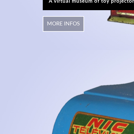
A virtual museum of toy projector
MORE INFOS