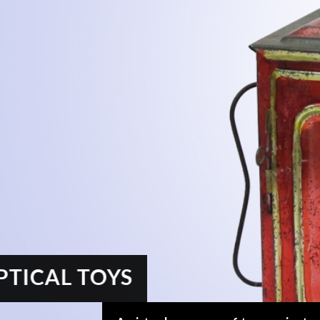
MEHR INFOS
Kontaktdaten
Log
Herbert
Lukaszewski
Benu
info@optical-toys.com
http://www.optical-toys.com
Pass
OPTICAL TOYS