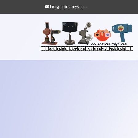
info@optical-toys.com
Web Projects
Lorem ipsum dolor sit amet, consectetuer
adipiscing elit. Aenean commodo ligula eg
dolor.