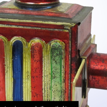
MEHR INFOS
in
Registrieren
tzername
wort