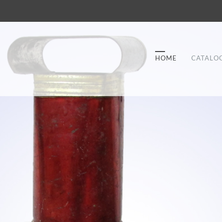
HOME
CATALO
Good Service
Lorem ipsum dolor sit amet, consectetuer
et
adipiscing elit. Aenean commodo ligula eget
a
dolor.