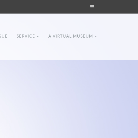
GUE
SERVICE
A VIRTUAL MUSEUM
Modern & Simple
Lorem ipsum dolor sit amet, consectetuer
dipiscing elit. Aenean commodo ligula eget
dolor.