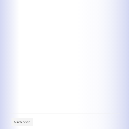
Kontaktdaten
Herbert
Lukaszewski
info@optical-toys.com
http://www.optical-toys.com
Login
Benutzername
Passwort
Nach oben