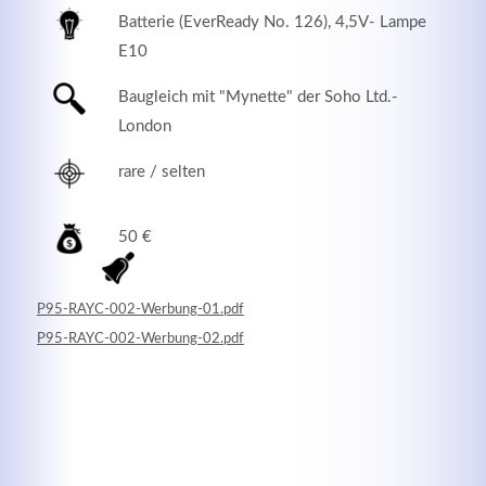
Batterie (EverReady No. 126), 4,5V- Lampe
E10
Baugleich mit "Mynette" der Soho Ltd.-
London
rare / selten
50 €
Modern & Simple
P95-RAYC-002-Werbung-01.pdf
P95-RAYC-002-Werbung-02.pdf
Lorem ipsum dolor sit amet, consectetuer adipiscing
elit. Aenean commodo ligula eget dolor.
MEHR INFOS