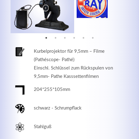
MEHR INFOS
Kurbelprojektor für 9,5mm – Filme
(Pathéscope- Pathé)
Einschl. Schlüssel zum Rückspulen von
9,5mm- Pathe Kasssettenfilmen
204*255*105mm
Good Service
schwarz - Schrumpflack
Lorem ipsum dolor sit amet, consectetuer adipiscing
elit. Aenean commodo ligula eget dolor.
Stahlguß
MEHR INFOS