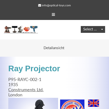
info@optical-toys.com
Detailansicht
Ray Projector
P95-RAYC-002-1
1935
Construments Ltd.
Web Projects
London
Lorem ipsum dolor sit amet, consectetuer adipiscing
elit. Aenean commodo ligula eget dolor.