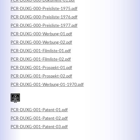
PCR-DUXG-000-Dokument-01.pdf
PCR-DUXG-000-Preisliste-1975.pdf
PCR-DUXG-000-Preisliste-1976.pdf
PCR-DUXG-000-Preisliste-1977.pdf
PCR-DUXG-000-Werbung-01.pdf
PCR-DUXG-000-Werbung-02.pdf
Kontaktdaten
PCR-DUXG-001-Filmliste-01.pdf
Herbert
Lukaszewski
PCR-DUXG-001-Filmliste-02.pdf
info@optical-toys.com
PCR-DUXG-001-Prospekt-01.pdf
http://www.optical-toys.com
PCR-DUXG-001-Prospekt-02.pdf
Login
PCR-DUXG-001-Werbung-01-1970.pdf
Benutzername
PCR-DUXG-001-Patent-01.pdf
PCR-DUXG-001-Patent-02.pdf
Passwort
PCR-DUXG-001-Patent-03.pdf