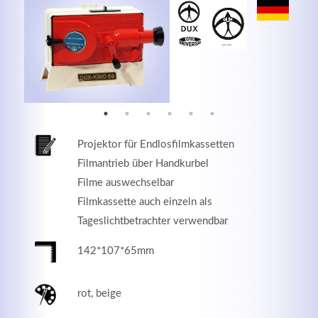
MEHR INFOS
Projektor für Endlosfilmkassetten
Filmantrieb über Handkurbel
Filme auswechselbar
Filmkassette auch einzeln als
Tageslichtbetrachter verwendbar
Good Service
142*107*65mm
Lorem ipsum dolor sit amet, consectetuer adipiscing
elit. Aenean commodo ligula eget dolor.
rot, beige
MEHR INFOS