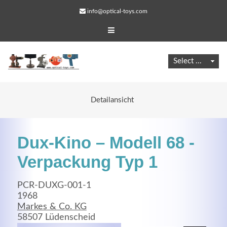
info@optical-toys.com
Detailansicht
Dux-Kino – Modell 68 -
Verpackung Typ 1
PCR-DUXG-001-1
Web Projects
1968
Markes & Co. KG
Lorem ipsum dolor sit amet, consectetuer adipiscing
58507 Lüdenscheid
elit. Aenean commodo ligula eget dolor.