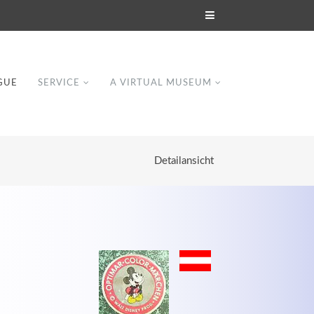
GUE
SERVICE
A VIRTUAL MUSEUM
Detailansicht
Modern & Simple
Lorem ipsum dolor sit amet, consectetuer
dipiscing elit. Aenean commodo ligula eget
dolor.