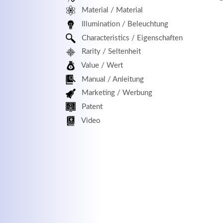
Material / Material
MEHR INFOS
Illumination / Beleuchtung
Characteristics / Eigenschaften
Rarity / Seltenheit
Value / Wert
Manual / Anleitung
Marketing / Werbung
Patent
Kontaktdaten
Log
Video
Herbert
Lukaszewski
Benu
info@optical-toys.com
http://www.optical-toys.com
Pass