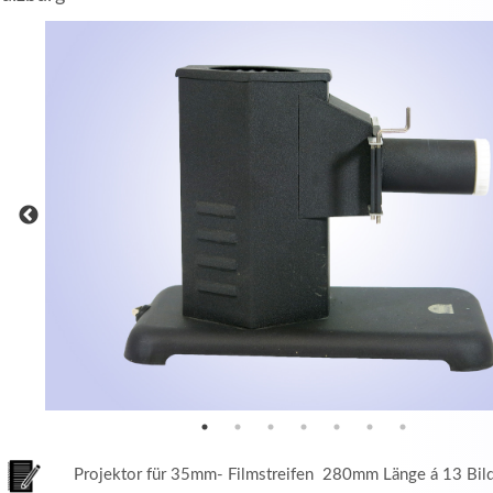
MEHR INFOS
in
Registrieren
tzername
wort
Projektor für 35mm- Filmstreifen 280mm Länge á 13 Bilde