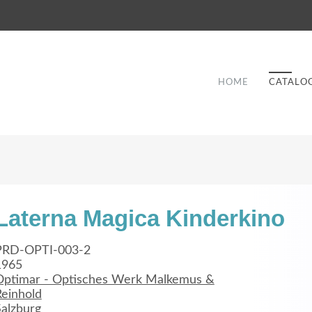
HOME
CATALO
Laterna Magica Kinderkino
Good Service
PRD-OPTI-003-2
1965
Lorem ipsum dolor sit amet, consectetuer
Optimar - Optisches Werk Malkemus &
et
adipiscing elit. Aenean commodo ligula eget
a
Reinhold
dolor.
Salzburg