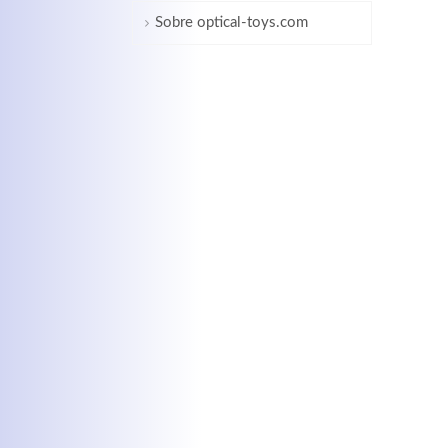
Sobre optical-toys.com
MEHR INFOS
Kontaktdaten
Log
Herbert
Lukaszewski
Benu
info@optical-toys.com
http://www.optical-toys.com
Pass