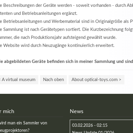
e Beschreibungen der Geräte werden - soweit vorhanden - durch A
tenten und Betriebsanleitungen ergänzt.
e Betriebsanleitungen und Werbematerial sind in Originalgröße als 
e Sammlung ist nach Gerätetypen sortiert. Die Kurzbezeichnung folg
mmer, die nach Produktionsjahr aufsteigend gewählt wurde.
e Website wird durch Neuzugänge kontinuierlich erweitert.
le abgebildeten Geräte befinden sich in meiner Sammlung und sind
< A virtual museum
Nach oben
About optical-toys.com >
r mich
News
ird man ein Sammler von
03.02.2026 - 02:15
zeugprojektoren?