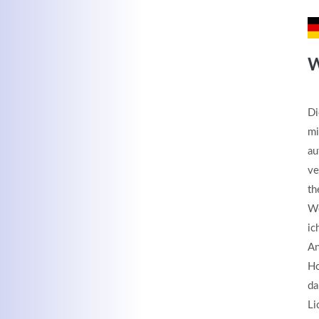
W
Di
mi
au
ve
th
We
ic
An
Ho
da
Li