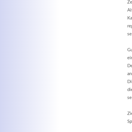
Ze
Al
Ka
re
se
Gu
ei
De
an
Di
di
se
Zi
Sp