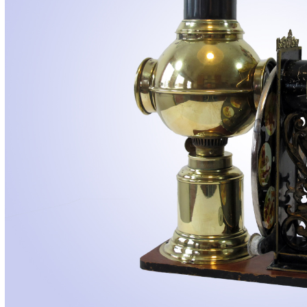
MEHR INFOS
in
Registrieren
tzername
wort