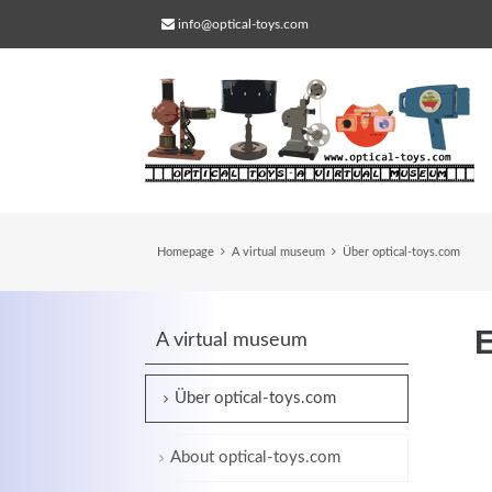
info@optical-toys.com
Homepage
A virtual museum
Über optical-toys.com
E
A virtual museum
Web Projects
Über optical-toys.com
Lorem ipsum dolor sit amet, consectetuer
adipiscing elit. Aenean commodo ligula eg
About optical-toys.com
dolor.