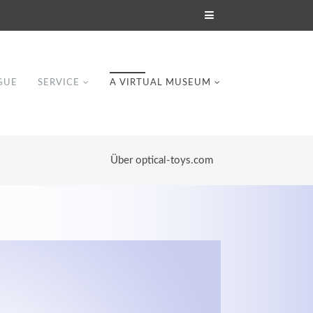
GUE
SERVICE
A VIRTUAL MUSEUM
Über optical-toys.com
Modern & Simple
Lorem ipsum dolor sit amet, consectetuer
dipiscing elit. Aenean commodo ligula eget
dolor.