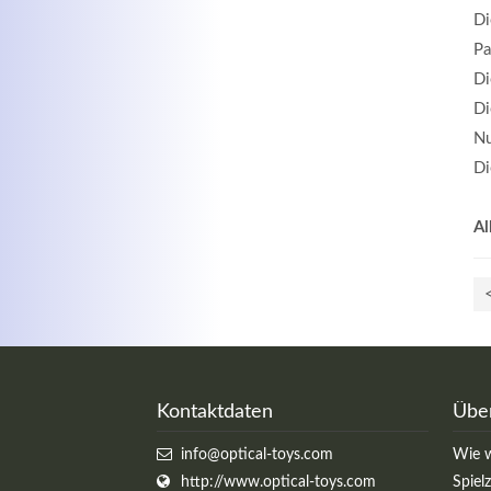
Di
Pa
Di
Di
Nu
Di
Al
Kontaktdaten
Übe
info@optical-toys.com
Wie w
http://www.optical-toys.com
Spiel