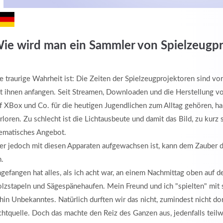
ie wird man ein Sammler von Spielzeugpr
e traurige Wahrheit ist: Die Zeiten der Spielzeugprojektoren sind v
t ihnen anfangen. Seit Streamen, Downloaden und die Herstellung vo
f XBox und Co. für die heutigen Jugendlichen zum Alltag gehören, ha
rloren. Zu schlecht ist die Lichtausbeute und damit das Bild, zu kurz 
ematisches Angebot.
r jedoch mit diesen Apparaten aufgewachsen ist, kann dem Zauber de
h.
gefangen hat alles, als ich acht war, an einem Nachmittag oben auf 
lzstapeln und Sägespänehaufen. Mein Freund und ich "spielten" mit s
hin Unbekanntes. Natürlich durften wir das nicht, zumindest nicht dort
chtquelle. Doch das machte den Reiz des Ganzen aus, jedenfalls teil