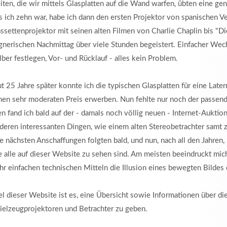
iten, die wir mittels Glasplatten auf die Wand warfen, übten eine ge
s ich zehn war, habe ich dann den ersten Projektor von spanischen
ssettenprojektor mit seinen alten Filmen von Charlie Chaplin bis "
gnerischen Nachmittag über viele Stunden begeistert. Einfacher Wec
lber festlegen, Vor- und Rücklauf - alles kein Problem.
t 25 Jahre später konnte ich die typischen Glasplatten für eine Late
nen sehr moderaten Preis erwerben. Nun fehlte nur noch der passend
n fand ich bald auf der - damals noch völlig neuen - Internet-Auktion
deren interessanten Dingen, wie einem alten Stereobetrachter samt z
e nächsten Anschaffungen folgten bald, und nun, nach all den Jahren
e alle auf dieser Website zu sehen sind. Am meisten beeindruckt mich
hr einfachen technischen Mitteln die Illusion eines bewegten Bildes 
el dieser Website ist es, eine Übersicht sowie Informationen über 
ielzeugprojektoren und Betrachter zu geben.