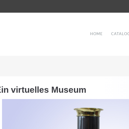
HOME
CATALO
in virtuelles Museum
Good Service
Lorem ipsum dolor sit amet, consectetuer
et
adipiscing elit. Aenean commodo ligula eget
a
dolor.