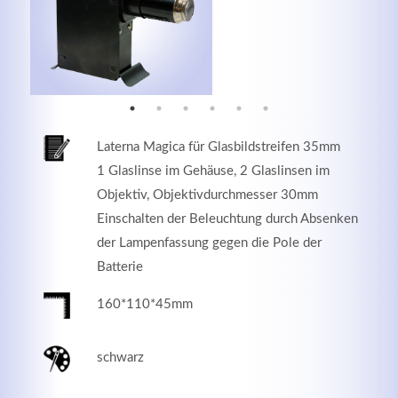
MEHR INFOS
Laterna Magica für Glasbildstreifen 35mm
1 Glaslinse im Gehäuse, 2 Glaslinsen im
Objektiv, Objektivdurchmesser 30mm
Einschalten der Beleuchtung durch Absenken
der Lampenfassung gegen die Pole der
Batterie
Good Service
160*110*45mm
Lorem ipsum dolor sit amet, consectetuer adipiscing
elit. Aenean commodo ligula eget dolor.
schwarz
MEHR INFOS