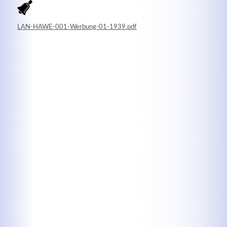
LAN-HAWE-001-Werbung-01-1939.pdf
Kontaktdaten
Herbert
Lukaszewski
info@optical-toys.com
http://www.optical-toys.com
Login
Benutzername
Passwort