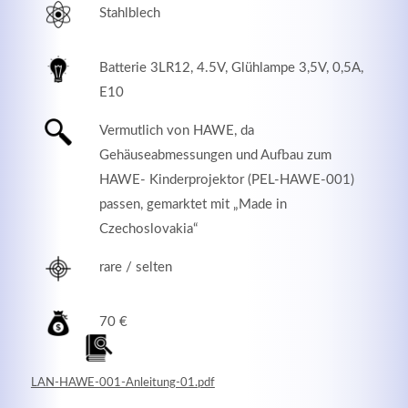
Stahlblech
Batterie 3LR12, 4.5V, Glühlampe 3,5V, 0,5A,
E10
Vermutlich von HAWE, da
Gehäuseabmessungen und Aufbau zum
HAWE- Kinderprojektor (PEL-HAWE-001)
passen, gemarktet mit „Made in
Czechoslovakia“
Modern & Simple
rare / selten
Lorem ipsum dolor sit amet, consectetuer adipiscing
elit. Aenean commodo ligula eget dolor.
70 €
MEHR INFOS
LAN-HAWE-001-Anleitung-01.pdf