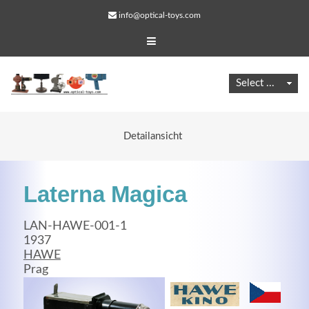
info@optical-toys.com
Detailansicht
Laterna Magica
LAN-HAWE-001-1
1937
HAWE
Web Projects
Prag
Lorem ipsum dolor sit amet, consectetuer adipiscing
elit. Aenean commodo ligula eget dolor.